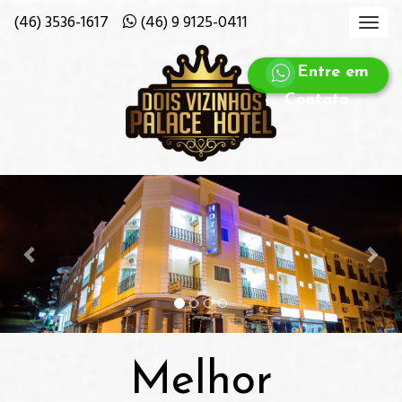
(46) 3536-1617
(46) 9 9125-0411
Entre em
Contato
Anterior
Pró
Melhor